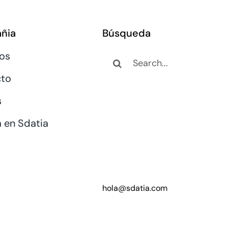
ñia
Búsqueda
Search
os
for:
to
s
a en Sdatia
hola@sdatia.com