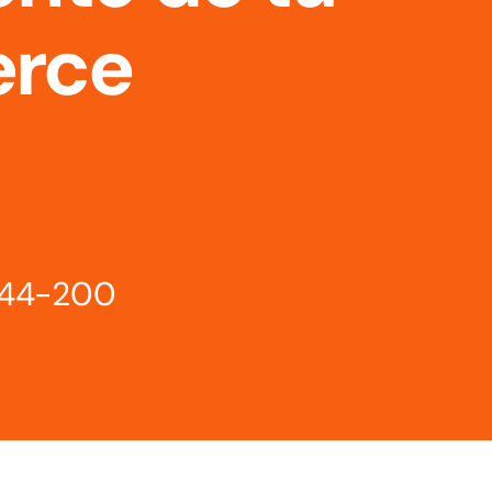
rce
044-
200