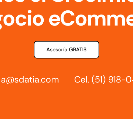
gocio eComme
Asesoría GRATIS
la@sdatia.com
Cel.
(51) 918-